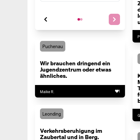
P
Puchenau
Wir brauchen dringend ein
Jugendzentrum oder etwas
ähnliches.
1
Maike R.
Leonding
G
Verkehrsberuhigung im
Zaubertal und in Berg.