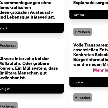
Zusammenlegungen ohne
Esplanade sorge
demokratischen
Ideen-,sozialen Austausch-
Tamara S.
und Lebensqualitätsverlust.
eter R.
Gmunden
Volle Transparen
Puchenau
essenziellen Ent
Konkretes Beispi
Kürzere Intervalle bei der
Bürgerinformatio
Müllabfuhr. Oder größere
wer die neuen M
Tonnen. Ein Müllsystem, dass
des Seeviertel-Ar
Mehr l
für ältere Menschen gut
(Oberbank? Asa
bedienbar ist.
Rabl?) und welc
Implikationen m
Josef A.
ableiten kann. Da
eorg W.
der Tuchent über
Tafelsilber der S
Gmunden
verhandelt wird, 
Puchenau
unerträglich, weil