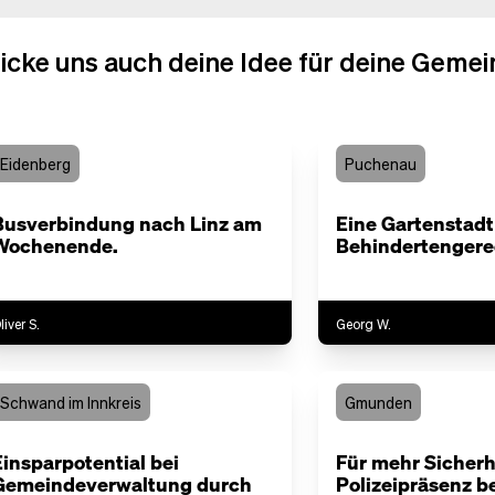
icke uns auch deine Idee für deine Gemei
Eidenberg
Puchenau
Busverbindung nach Linz am
Eine Gartenstadt
Wochenende.
Behindertengerec
liver S.
Georg W.
Schwand im Innkreis
Gmunden
Einsparpotential bei
Für mehr Sicherh
Gemeindeverwaltung durch
Polizeipräsenz be