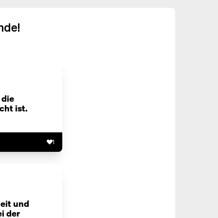
nde!
 die
ht ist.
1
eit und
i der